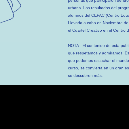
personas que participaron dentr
urbana. Los resultados del progr
alumnos del CEPAC (Centro Educa
Llevada a cabo en Noviembre de 
el Cuartel Creativo en el Centro 
NOTA:
El contenido de esta publ
que respetamos y admiramos. Est
que podemos escuchar el mundo.
curso, se convierta en un gran es
se descubren más.