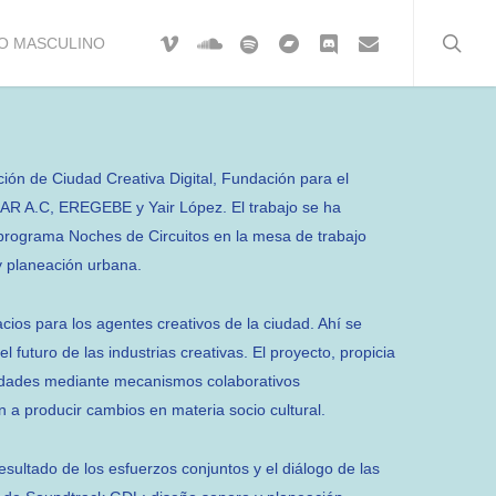
searc
vimeo
soundcloud
spotify
bandcamp
discord
email
O MASCULINO
ión de Ciudad Creativa Digital, Fundación para el
IAR A.C, EREGEBE y Yair López. El trabajo se ha
 programa Noches de Circuitos en la mesa de trabajo
 planeación urbana.
ios para los agentes creativos de la ciudad. Ahí se
 futuro de las industrias creativas. El proyecto, propicia
lidades mediante mecanismos colaborativos
 a producir cambios en materia socio cultural.
esultado de los esfuerzos conjuntos y el diálogo de las