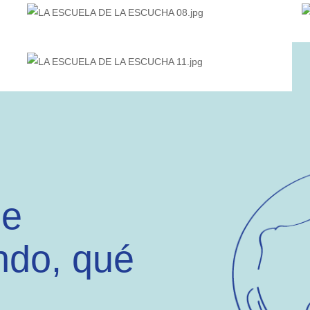
ue
ndo, qué