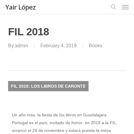
Men
Skip
Yair López
to
search
main
content
FIL 2018
By
admin
February 4, 2019
Books
FIL 2018: LOS LIBROS DE CARONTE
Un año más, la fiesta de los libros en Guadalajara.
Portugal es el país, invitado de honor en 2018 a la FIL,
arrancó el 24 de noviembre y estará puesta la mesa