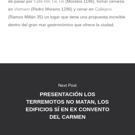
de pasar por
Café Rin Tin Tin
(Morelos 1196), tomar cerveza
en
Vietnam
(Pedro Moreno 1296) y cenar en
Callejero
(Ramos Millán 35) un lugar que tiene una propuesta increíble
dentro del gran mar gastronómico que ofrece la ciudad.
Next Post
PRESENTACIÓN LOS
TERREMOTOS NO MATAN, LOS
EDIFICIOS SÍ EN EX CONVENTO
DEL CARMEN